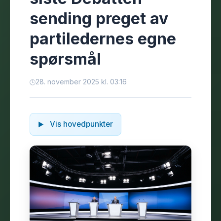
sending preget av
partiledernes egne
spørsmål
28. november 2025 kl. 03:16
Vis hovedpunkter