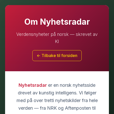
Om Nyhetsradar
Verdensnyheter på norsk — skrevet av
KI
← Tilbake til forsiden
Nyhetsradar
er en norsk nyhetsside
drevet av kunstig intelligens. Vi følger
med på over tretti nyhetskilder fra hele
verden — fra NRK og Aftenposten til