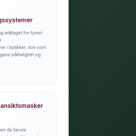
ngssystemer
tig anklaget for tyveri
v
er i butikker, noe som
gens pålitelighet og
 ansiktsmasker
ert de første