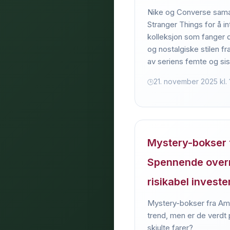
Nike og Converse sama
Stranger Things for å i
kolleksjon som fanger 
og nostalgiske stilen fr
av seriens femte og si
21. november 2025 kl. 1
Mystery-bokser 
Spennende overr
risikabel investe
Mystery-bokser fra Ama
trend, men er de verdt 
skjulte farer?