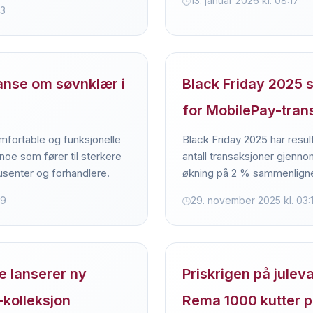
13. januar 2026 kl. 08:17
33
nse om søvnklær i
Black Friday 2025 s
for MobilePay-tran
mfortable og funksjonelle
Black Friday 2025 har result
noe som fører til sterkere
antall transaksjoner gjenn
usenter og forhandlere.
økning på 2 % sammenligne
29
29. november 2025 kl. 03:
e lanserer ny
Priskrigen på julev
-kolleksjon
Rema 1000 kutter p