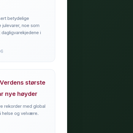
ert betydelige
e julevarer, noe som
t dagligvarekjedene i
06
 Verdens største
år nye høyder
ye rekorder med global
å helse og velvære.