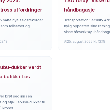
ay 2025:
TSA forbyr visse hå
tross utfordringer
håndbagasje
 satte nye salgsrekorder
Transportation Security Adm
r som tollsatser og
nylig oppdatert sine retning
visse hårverktøy i håndbaga
02:18
25. august 2025 kl. 12:19
bubu-dukker verdt
 butikk i Los
r brøt seg inn i en
s og stjal Labubu-dukker til
0 kroner.