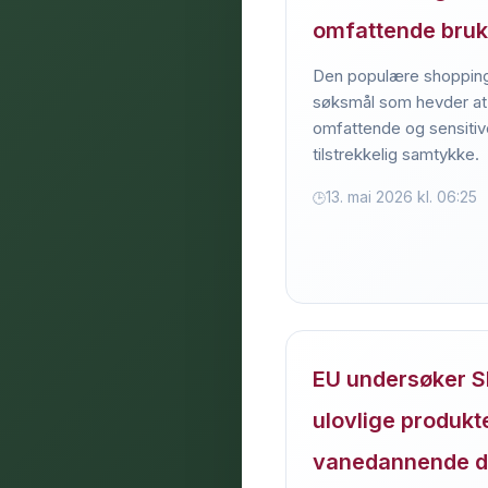
omfattende bruk
Den populære shopping
søksmål som hevder at
omfattende og sensitiv
tilstrekkelig samtykke.
13. mai 2026 kl. 06:25
EU undersøker Sh
ulovlige produkt
vanedannende d