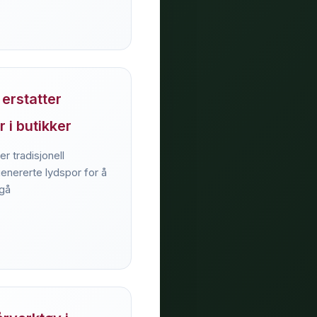
erstatter
r i butikker
er tradisjonell
nererte lydspor for å
ngå