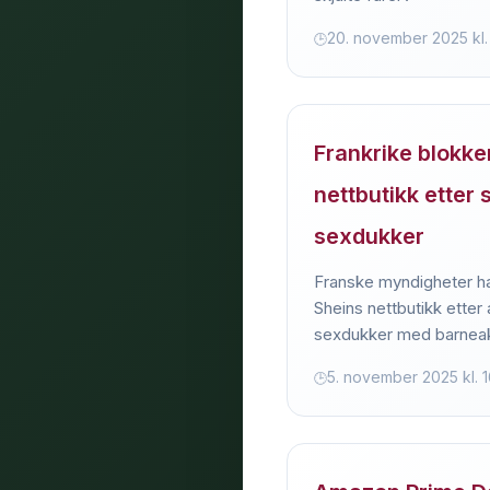
20. november 2025 kl.
Frankrike blokke
nettbutikk etter
sexdukker
Franske myndigheter har
Sheins nettbutikk etter
sexdukker med barneak
5. november 2025 kl. 1