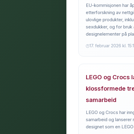
EU-kommisjonen har åp
etterforskning av nettg
ulovlige produkter, inkl
sexdukker, og for bru
designelementer på pla
17. februar 2026 kl. 15:
LEGO og Crocs l
klossformede tre
samarbeid
LEGO og Crocs har inngå
samarbeid og lanserer n
designet som en LEGO-