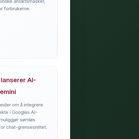
sinske ansiktsmasker,
or forbrukerne.
lanserer AI-
Gemini
ider om å integrere
ekte i Googles AI-
muliggjør sømløs
or chat-grensesnittet.