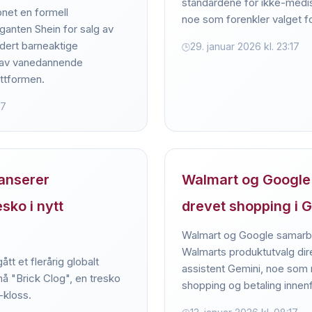
standardene for ikke-medi
net en formell
noe som forenkler valget f
iganten Shein for salg av
udert barneaktige
29. januar 2026 kl. 23:17
k av vanedannende
ttformen.
17
anserer
Walmart og Google 
sko i nytt
drevet shopping i 
Walmart og Google samarbe
Walmarts produktutvalg dir
tt et flerårig globalt
assistent Gemini, noe som 
å "Brick Clog", en tresko
shopping og betaling innenf
kloss.