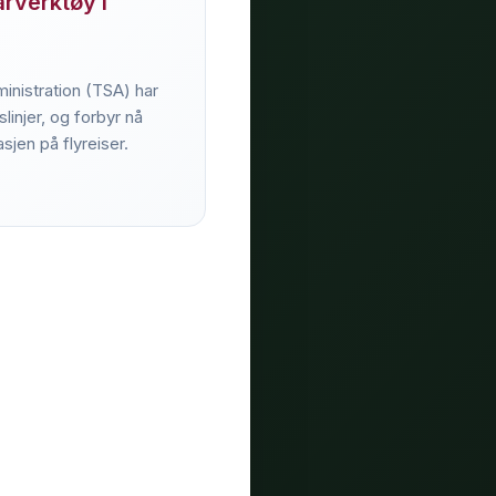
rverktøy i
inistration (TSA) har
slinjer, og forbyr nå
sjen på flyreiser.