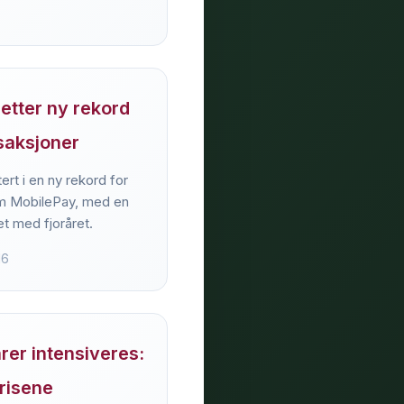
etter ny rekord
saksjoner
ert i en ny rekord for
om MobilePay, med en
t med fjoråret.
16
arer intensiveres:
risene