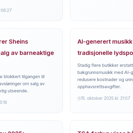
 06:27
rer Sheins
AI-generert musikk 
 salg av barneaktige
tradisjonelle lydspo
Stadig flere butikker erstatt
bakgrunnsmusikk med AI-ge
 blokkert tilgangen til
redusere kostnader og un
 avsløringer om salg av
opphavsrettsavgifter.
tig utseende.
15. oktober 2025 kl. 21:07
6:16