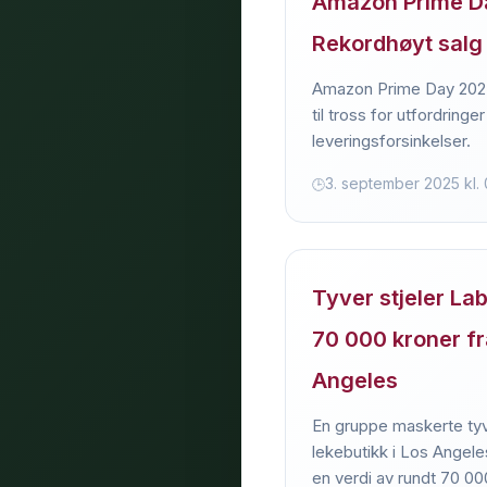
Amazon Prime D
Rekordhøyt salg 
Amazon Prime Day 2025
til tross for utfordringe
leveringsforsinkelser.
3. september 2025 kl. 
Tyver stjeler La
70 000 kroner fra
Angeles
En gruppe maskerte tyve
lekebutikk i Los Angele
en verdi av rundt 70 00