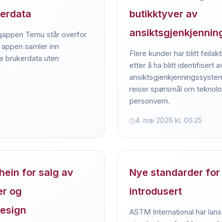
erdata
butikktyver av
ansiktsgjenkjenni
appen Temu står overfor
 appen samler inn
Flere kunder har blitt feilak
e brukerdata uten
etter å ha blitt identifisert a
ansiktsgjenkjenningssystem
reiser spørsmål om teknolo
personvern.
4. mai 2026 kl. 06:25
ein for salg av
Nye standarder for
er og
introdusert
esign
ASTM International har lans