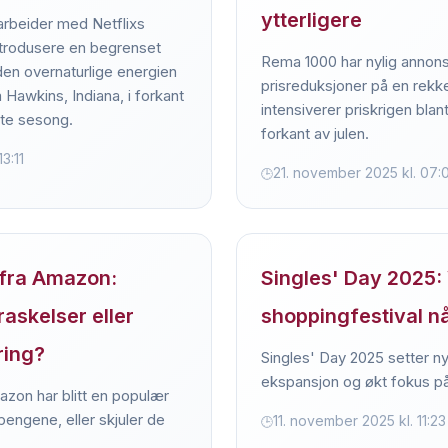
ytterligere
rbeider med Netflixs
ntrodusere en begrenset
Rema 1000 har nylig annons
den overnaturlige energien
prisreduksjoner på en rekk
a Hawkins, Indiana, i forkant
intensiverer priskrigen blan
ste sesong.
forkant av julen.
3:11
21. november 2025 kl. 07:
fra Amazon:
Singles' Day 2025:
askelser eller
shoppingfestival n
ring?
Singles' Day 2025 setter n
ekspansjon og økt fokus p
zon har blitt en populær
pengene, eller skjuler de
11. november 2025 kl. 11:23