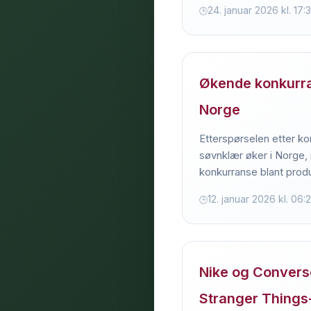
24. januar 2026 kl. 17:
Økende konkurra
Norge
Etterspørselen etter ko
søvnklær øker i Norge, 
konkurranse blant prod
12. januar 2026 kl. 06:
Nike og Convers
Stranger Things