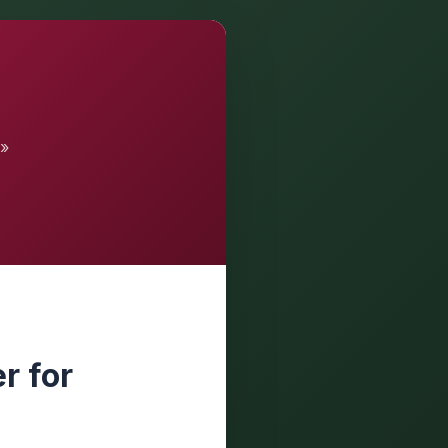
n»
r for