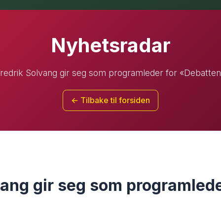
Nyhetsradar
redrik Solvang gir seg som programleder for «Debatte
← Tilbake til forsiden
vang gir seg som programlede