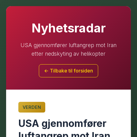
Nyhetsradar
USA gjennomfører luftangrep mot Iran
etter nedskyting av helikopter
← Tilbake til forsiden
VERDEN
USA gjennomfører
luftangrep mot Iran