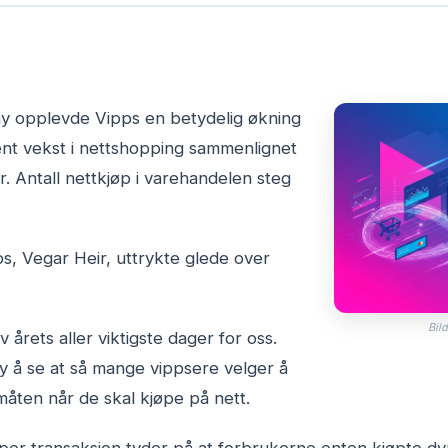
ay opplevde Vipps en betydelig økning
ent vekst i nettshopping sammenlignet
 Antall nettkjøp i varehandelen steg
ps, Vegar Heir, uttrykte glede over
Bild
v årets aller viktigste dager for oss.
øy å se at så mange vippsere velger å
åten når de skal kjøpe på nett.