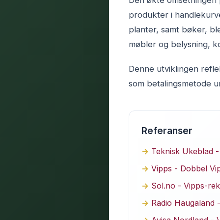
Den økte omsetningen p
produkter i handlekurve
planter, samt bøker, bl
møbler og belysning, ko
Denne utviklingen refle
som betalingsmetode un
Referanser
Teknisk Ukeblad -
Vipps - Dobbel Vi
Sol.no - Vipps-re
Radio Haugaland -