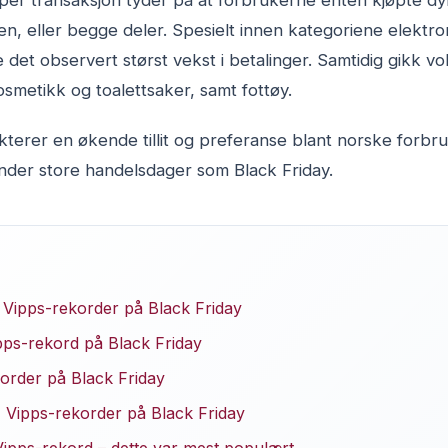
er transaksjon tyder på at forbrukerne enten kjøpte dyre
n, eller begge deler. Spesielt innen kategoriene elektro
e det observert størst vekst i betalinger. Samtidig gikk v
smetikk og toalettsaker, samt fottøy.
kterer en økende tillit og preferanse blant norske forbr
der store handelsdager som Black Friday.
 Vipps-rekorder på Black Friday
pps-rekord på Black Friday
korder på Black Friday
 Vipps-rekorder på Black Friday