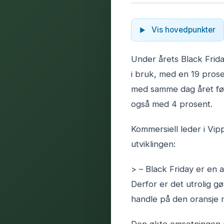
Vis hovedpunkter
Under årets Black Frid
i bruk, med en 19 pros
med samme dag året før.
også med 4 prosent.
Kommersiell leder i Vip
utviklingen:
> – Black Friday er en a
Derfor er det utrolig g
handle på den oransje m