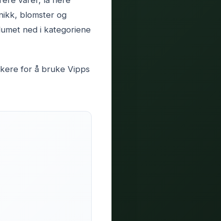
re varer, la flere
nikk, blomster og
olumet ned i kategoriene
ukere for å bruke Vipps