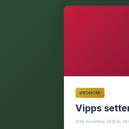
ØKONOMI
Vipps sette
30. november 2025 kl. 08: