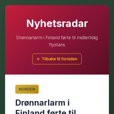
Nyhetsradar
Drønnarlarm i Finland førte til midlertidig
flystans
← Tilbake til forsiden
NORDEN
Drønnarlarm i
Finland førte til