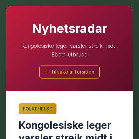
Nyhetsradar
Kongolesiske leger varsler streik midt i
Ebola-utbrudd
← Tilbake til forsiden
FOLKEHELSE
Kongolesiske leger
varsler streik midt i