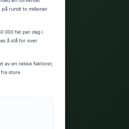
, med en forventet
på rundt to millioner
0 000 fat per dag i
es å stå for over
et av en rekke faktorer,
fra store