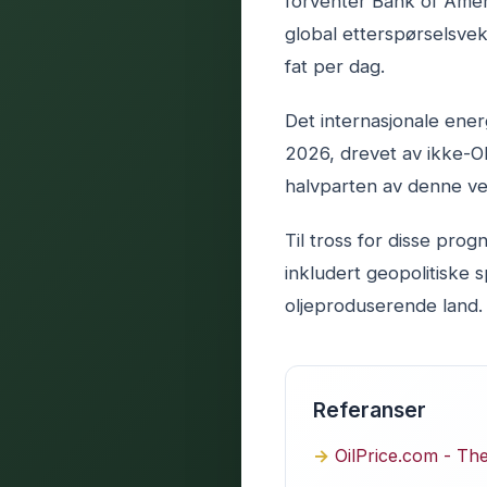
forventer Bank of Ameri
global etterspørselsvek
fat per dag.
Det internasjonale ener
2026, drevet av ikke-OE
halvparten av denne ve
Til tross for disse prog
inkludert geopolitiske
oljeproduserende land. 
Referanser
OilPrice.com - Th