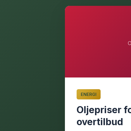
O
ENERGI
Oljepriser 
overtilbud