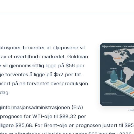
titusjoner forventer at oljeprisene vil
 av et overtilbud i markedet. Goldman
 vil gjennomsnittlig ligge på $56 per
je forventes å ligge på $52 per fat.
sert på en forventet overproduksjon
 dag.
informasjonsadministrasjonen (EIA)
Bild
n prognose for WTI-olje til $88,32 per
dligere $85,68. For Brent-olje er prognosen justert til $95