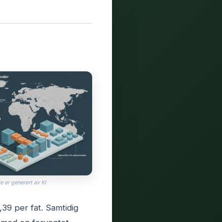
e er generert av KI
,39 per fat. Samtidig