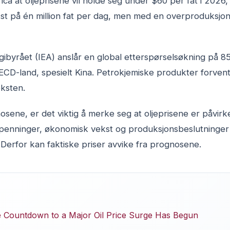
ca at oljeprisene vil holde seg under $60 per fat i 2026
st på én million fat per dag, men med en overproduksjon 
gibyrået (IEA) anslår en global etterspørselsøkning på 85
CD-land, spesielt Kina. Petrokjemiske produkter forvent
ksten.
nosene, er det viktig å merke seg at oljeprisene er påvirk
 spenninger, økonomisk vekst og produksjonsbeslutninger 
Derfor kan faktiske priser avvike fra prognosene.
e Countdown to a Major Oil Price Surge Has Begun