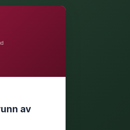
ud
runn av