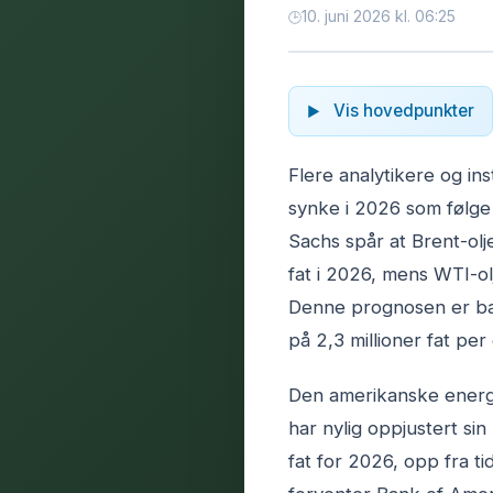
10. juni 2026 kl. 06:25
Vis hovedpunkter
Flere analytikere og ins
synke i 2026 som følge
Sachs spår at Brent-olje
fat i 2026, mens WTI-ol
Denne prognosen er ba
på 2,3 millioner fat per
Den amerikanske energi
har nylig oppjustert si
fat for 2026, opp fra ti