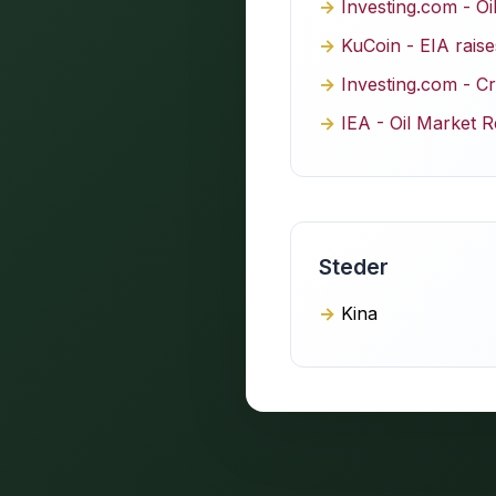
Investing.com - Oi
KuCoin - EIA raise
Investing.com - Cr
IEA - Oil Market 
Steder
Kina