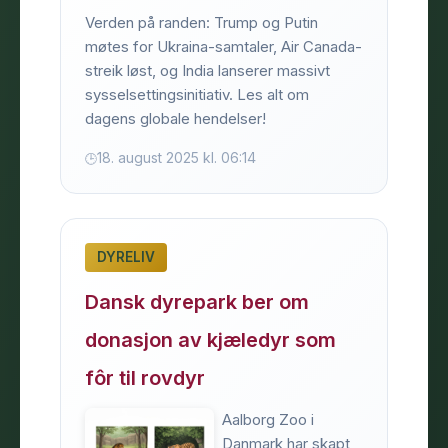
Verden på randen: Trump og Putin
møtes for Ukraina-samtaler, Air Canada-
streik løst, og India lanserer massivt
sysselsettingsinitiativ. Les alt om
dagens globale hendelser!
18. august 2025 kl. 06:14
DYRELIV
Dansk dyrepark ber om
donasjon av kjæledyr som
fôr til rovdyr
Aalborg Zoo i
Danmark har skapt