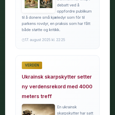
debatt ved å
oppfordre publikum
til å donere små kjæledyr som fôr til
parkens rovdyr, en praksis som har fått
både støtte og kritikk.
17. august 2025 kl. 22:25
VERDEN
Ukrainsk skarpskytter setter
ny verdensrekord med 4000
meters treff
En ukrainsk
skarpskytter har satt