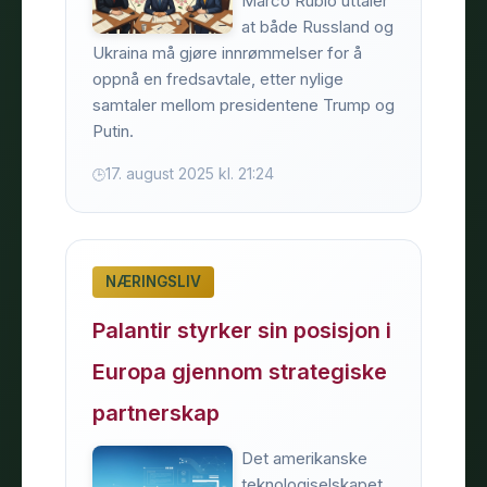
Marco Rubio uttaler
at både Russland og
Ukraina må gjøre innrømmelser for å
oppnå en fredsavtale, etter nylige
samtaler mellom presidentene Trump og
Putin.
17. august 2025 kl. 21:24
NÆRINGSLIV
Palantir styrker sin posisjon i
Europa gjennom strategiske
partnerskap
Det amerikanske
teknologiselskapet