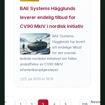
BAE Systems Hägglunds
leverer endelig tilbud for
CV90 MkIV i nordisk initiativ
BAE Systems
Hägglunds har levert
sitt endelige tilbud
for det svensk-
ledede nordiske initiativet om felles
anskaffelse av CV90 MkIV
infanterikampkjøretøyer.
23. juli 2026 kl. 18:16
←
Neste
1
2
3
4
5
...
705