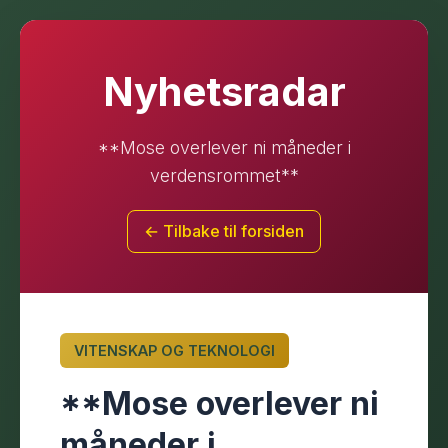
Nyhetsradar
**Mose overlever ni måneder i
verdensrommet**
← Tilbake til forsiden
VITENSKAP OG TEKNOLOGI
**Mose overlever ni
måneder i