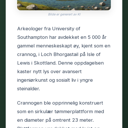
Bilde er generert av KI
Arkeologer fra University of
Southampton har avdekket en 5 000 år
gammel menneskeskapt øy, kjent som en
crannog, i Loch Bhorgastail på Isle of
Lewis i Skottland. Denne oppdagelsen
kaster nytt lys over avansert
ingeniørkunst og sosialt liv i yngre
steinalder.
Crannogen ble opprinnelig konstruert
som en sirkulær tømmerplattform med
en diameter på omtrent 23 meter.