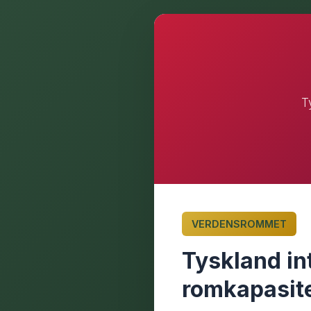
T
VERDENSROMMET
Tyskland in
romkapasit