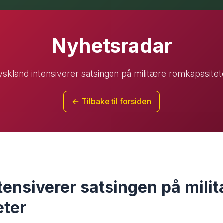
Nyhetsradar
yskland intensiverer satsingen på militære romkapasitet
← Tilbake til forsiden
tensiverer satsingen på mili
eter