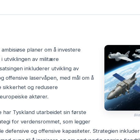
 ambisiøse planer om å investere
 i utviklingen av militære
atsingen inkluderer utvikling av
y og offensive laservåpen, med mål om å
e sikkerhet og redusere
europeiske aktører.
 har Tyskland utarbeidet sin første
Bild
rategi for verdensrommet, som legger
de defensive og offensive kapasiteter. Strategien inkluder