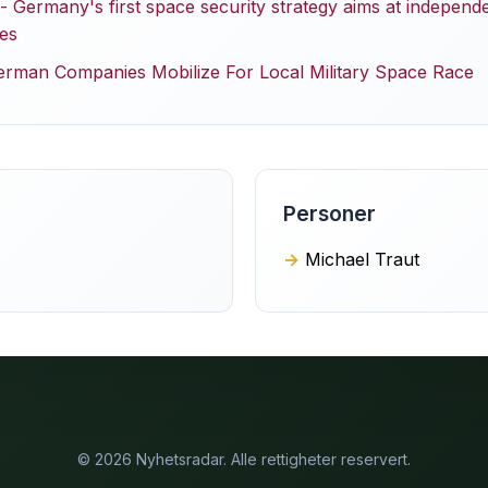
 Germany's first space security strategy aims at independe
ies
erman Companies Mobilize For Local Military Space Race
Personer
Michael Traut
© 2026 Nyhetsradar. Alle rettigheter reservert.