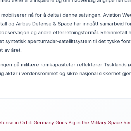
 med evne til å inspisere og om nødvendig angripe fiendtl
 mobiliserer nå for å delta i denne satsingen. Aviation W
all og Airbus Defense & Space har inngått samarbeid for
ordobservasjon og andre etterretningsformål. Rheinmetall 
t syntetisk aperturradar-satellittsystem til det tyske for
t av året.
ngen på militære romkapasiteter reflekterer Tysklands ø
lig aktør i verdensrommet og sikre nasjonal sikkerhet g
ense in Orbit: Germany Goes Big in the Military Space Ra