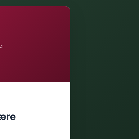
er
tære