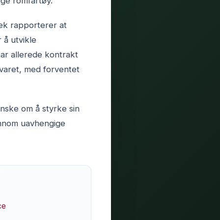
ige romfartøy.
eek rapporterer at
 å utvikle
har allerede kontrakt
svaret, med forventet
nske om å styrke sin
jennom uavhengige
ce