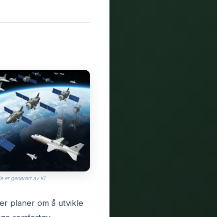
e er generert av KI
er planer om å utvikle