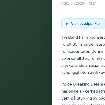
20. juni 2026 kl. 12:17
Vis hovedpunkter
Tyskland har annonsert
rundt 35 milliarder euro
romkapasiteter. Denne s
spionsatellitter, romfl
styrke landets nasjonal
avhengigheten av ikke-
Ifølge Breaking Defense
nasjonale sikkerhetsst
vekt på utvikling av bå