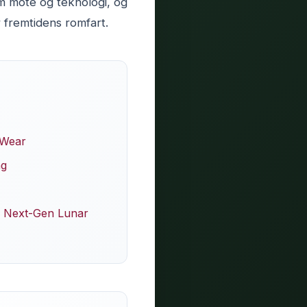
m mote og teknologi, og
r fremtidens romfart.
 Wear
ng
s Next-Gen Lunar