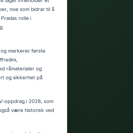
te laget inneholder et
r, noe som bidrar til å
radas rolle i
og
 og markerer første
fredini,
ed råmaterialer og
rt og sikkerhet på
IV-oppdrag i 2028, som
også være historisk ved