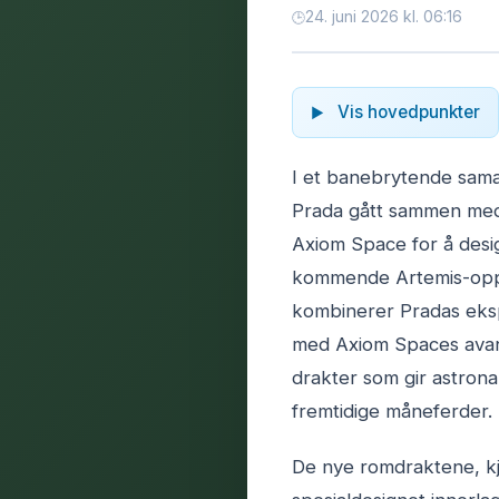
24. juni 2026 kl. 06:16
Vis hovedpunkter
I et banebrytende sama
Prada gått sammen med
Axiom Space for å desi
kommende Artemis-opp
kombinerer Pradas eksp
med Axiom Spaces avans
drakter som gir astrona
fremtidige måneferder.
De nye romdraktene, kj