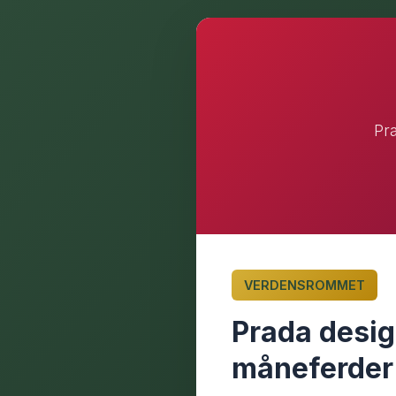
Pr
VERDENSROMMET
Prada desi
måneferder