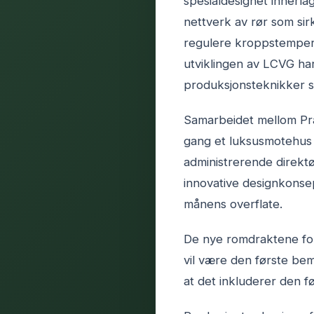
spesialdesignet innerla
nettverk av rør som sir
regulere kroppstempera
utviklingen av LCVG har
produksjonsteknikker s
Samarbeidet mellom Pra
gang et luksusmotehus i
administrerende direktø
innovative designkonse
månens overflate.
De nye romdraktene for
vil være den første be
at det inkluderer den f