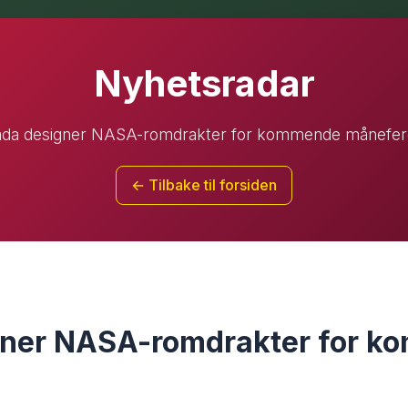
Nyhetsradar
ada designer NASA-romdrakter for kommende månefer
← Tilbake til forsiden
gner NASA-romdrakter for 