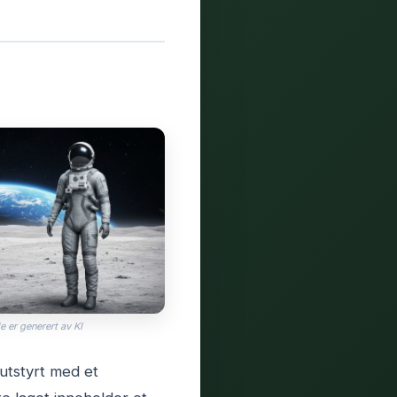
e er generert av KI
utstyrt med et