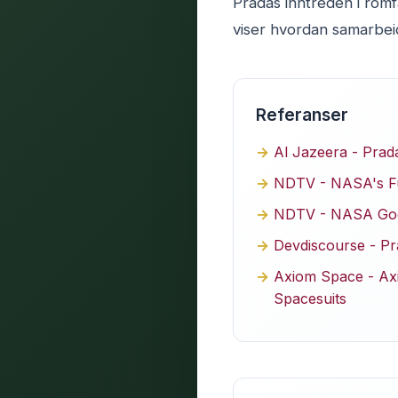
Pradas inntreden i rom
viser hvordan samarbeid
Referanser
Al Jazeera - Prada
NDTV - NASA's Fu
NDTV - NASA Goes
Devdiscourse - Pr
Axiom Space - Ax
Spacesuits