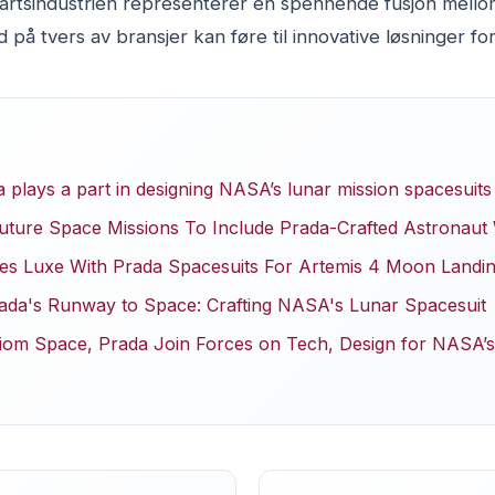
fartsindustrien representerer en spennende fusjon mello
 på tvers av bransjer kan føre til innovative løsninger fo
 plays a part in designing NASA’s lunar mission spacesuits
ture Space Missions To Include Prada-Crafted Astronaut
 Luxe With Prada Spacesuits For Artemis 4 Moon Landi
ada's Runway to Space: Crafting NASA's Lunar Spacesuit
iom Space, Prada Join Forces on Tech, Design for NASA’