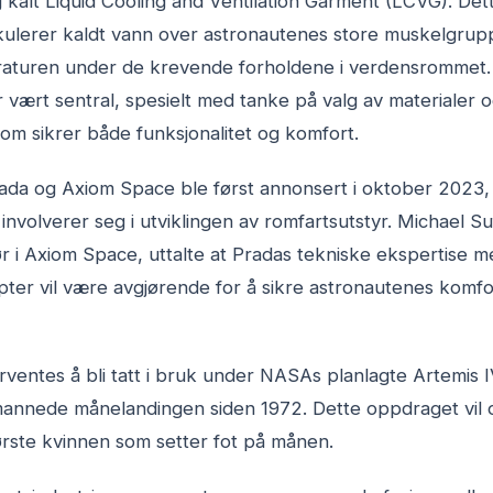
g kalt Liquid Cooling and Ventilation Garment (LCVG). Det
kulerer kaldt vann over astronautenes store muskelgruppe
turen under de krevende forholdene i verdensrommet. P
 vært sentral, spesielt med tanke på valg av materialer 
om sikrer både funksjonalitet og komfort.
da og Axiom Space ble først annonsert i oktober 2023,
nvolverer seg i utviklingen av romfartsutstyr. Michael Suf
r i Axiom Space, uttalte at Pradas tekniske ekspertise m
pter vil være avgjørende for å sikre astronautenes komfo
ventes å bli tatt i bruk under NASAs planlagte Artemis 
mannede månelandingen siden 1972. Dette oppdraget vil 
ørste kvinnen som setter fot på månen.