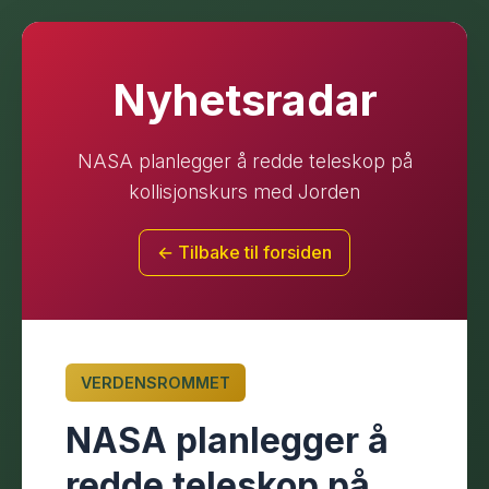
Nyhetsradar
NASA planlegger å redde teleskop på
kollisjonskurs med Jorden
← Tilbake til forsiden
VERDENSROMMET
NASA planlegger å
redde teleskop på