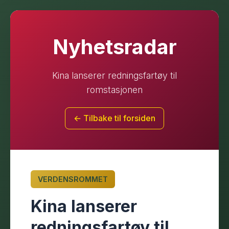
Nyhetsradar
Kina lanserer redningsfartøy til
romstasjonen
← Tilbake til forsiden
VERDENSROMMET
Kina lanserer
redningsfartøy til