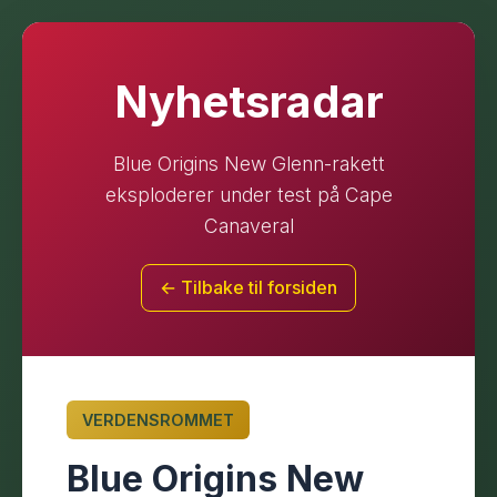
Nyhetsradar
Blue Origins New Glenn-rakett
eksploderer under test på Cape
Canaveral
← Tilbake til forsiden
VERDENSROMMET
Blue Origins New