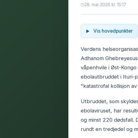
28. mai 2026 kl. 15:17
Vis hovedpunkter
Verdens helseorganisas
Adhanom Ghebreyesus, 
våpenhvile i Øst-Kongo
ebolautbruddet i Ituri
"katastrofal kollisjon a
Utbruddet, som skylde
ebolaviruset, har result
og minst 220 dødsfall. 
rundt en tredjedel og m