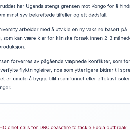
uddet har Uganda stengt grensen mot Kongo for å hindre
 minst syv bekreftede tilfeller og ett dødsfall.
iversity arbeider med å utvikle en ny vaksine basert på
 som kan være klar for kliniske forsøk innen 2-3 månede
eproduksjon.
vinsen forverres av pågående væpnede konflikter, som føre
erfylte flyktningleirer, noe som ytterligere bidrar til sp
 er umulig å bygge tillit i samfunnet eller effektivt isol
nger.
O chief calls for DRC ceasefire to tackle Ebola outbreak