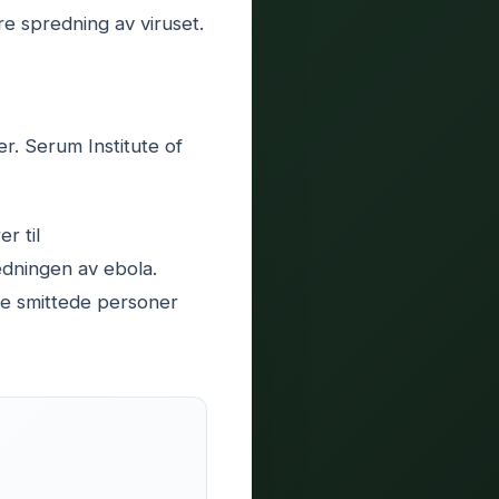
 spredning av viruset.
r. Serum Institute of
r til
redningen av ebola.
ere smittede personer