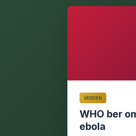
VERDEN
WHO ber om 
ebola