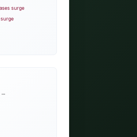
ases surge
 surge
...