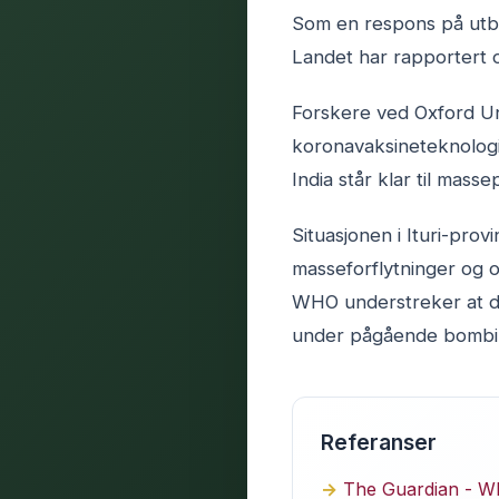
Som en respons på utbr
Landet har rapportert om
Forskere ved Oxford Un
koronavaksineteknologi,
India står klar til mass
Situasjonen i Ituri-pro
masseforflytninger og ov
WHO understreker at det
under pågående bombi
Referanser
The Guardian - WH