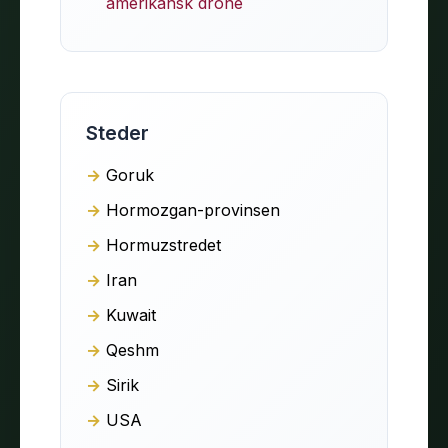
amerikansk drone
Steder
Goruk
Hormozgan-provinsen
Hormuzstredet
Iran
Kuwait
Qeshm
Sirik
USA