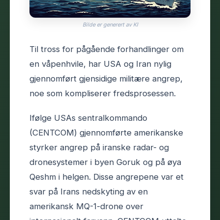
Bilde er generert av KI
Til tross for pågående forhandlinger om
en våpenhvile, har USA og Iran nylig
gjennomført gjensidige militære angrep,
noe som kompliserer fredsprosessen.
Ifølge USAs sentralkommando
(CENTCOM) gjennomførte amerikanske
styrker angrep på iranske radar- og
dronesystemer i byen Goruk og på øya
Qeshm i helgen. Disse angrepene var et
svar på Irans nedskyting av en
amerikansk MQ-1-drone over