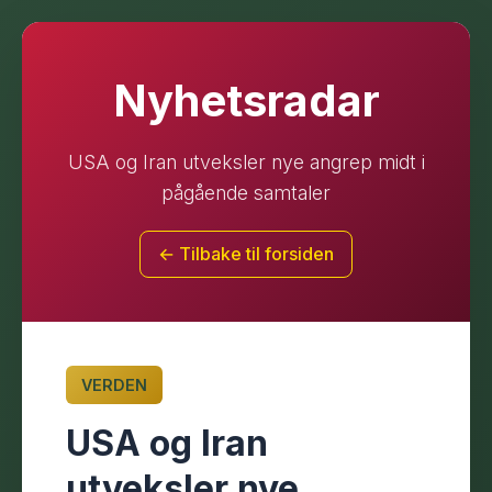
Nyhetsradar
USA og Iran utveksler nye angrep midt i
pågående samtaler
← Tilbake til forsiden
VERDEN
USA og Iran
utveksler nye