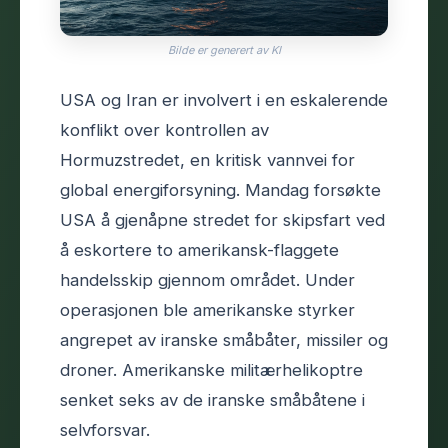
Bilde er generert av KI
USA og Iran er involvert i en eskalerende
konflikt over kontrollen av
Hormuzstredet, en kritisk vannvei for
global energiforsyning. Mandag forsøkte
USA å gjenåpne stredet for skipsfart ved
å eskortere to amerikansk-flaggete
handelsskip gjennom området. Under
operasjonen ble amerikanske styrker
angrepet av iranske småbåter, missiler og
droner. Amerikanske militærhelikoptre
senket seks av de iranske småbåtene i
selvforsvar.