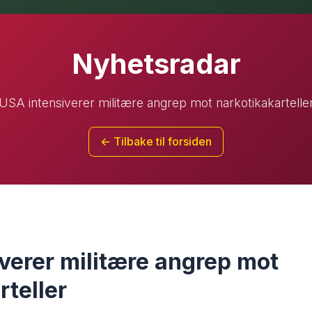
Nyhetsradar
USA intensiverer militære angrep mot narkotikakartelle
← Tilbake til forsiden
verer militære angrep mot
rteller