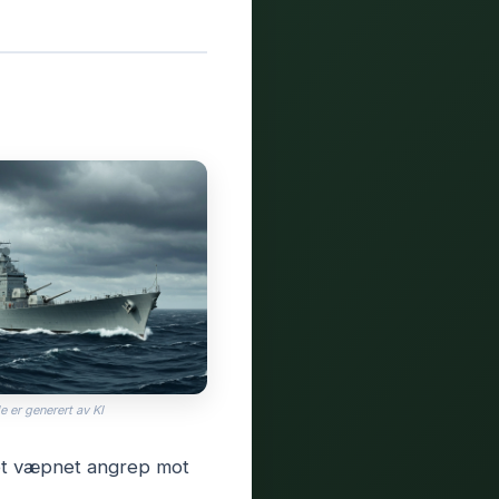
e er generert av KI
 et væpnet angrep mot