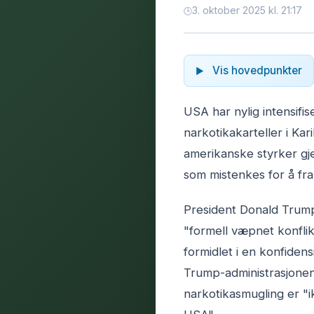
3. oktober 2025 kl. 21:17
Vis hovedpunkter
USA har nylig intensifis
narkotikakarteller i Kar
amerikanske styrker gj
som mistenkes for å fra
President Donald Trump
"formell væpnet konflik
formidlet i en konfidens
Trump-administrasjonen 
narkotikasmugling er "