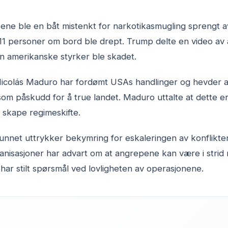
pene ble en båt mistenkt for narkotikasmugling sprengt 
t 11 personer om bord ble drept. Trump delte en video av
gen amerikanske styrker ble skadet.
Nicolás Maduro har fordømt USAs handlinger og hevder 
m påskudd for å true landet. Maduro uttalte at dette er
skape regimeskifte.
unnet uttrykker bekymring for eskaleringen av konflikten
nisasjoner har advart om at angrepene kan være i strid 
ar stilt spørsmål ved lovligheten av operasjonene.