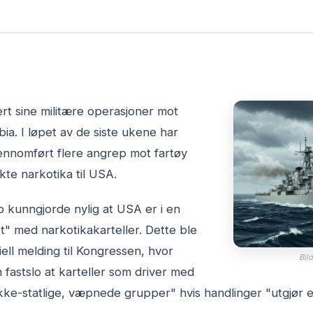
ert sine militære operasjoner mot
ibia. I løpet av de siste ukene har
ennomført flere angrep mot fartøy
kte narkotika til USA.
 kunngjorde nylig at USA er i en
t" med narkotikakarteller. Dette ble
iell melding til Kongressen, hvor
Bild
fastslo at karteller som driver med
ikke-statlige, væpnede grupper" hvis handlinger "utgjør