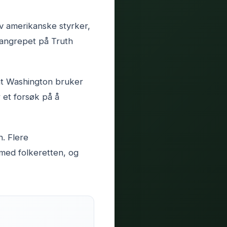
av amerikanske styrker,
 angrepet på Truth
at Washington bruker
 et forsøk på å
. Flere
med folkeretten, og