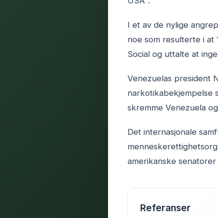
USA".
I et av de nylige angre
noe som resulterte i a
Social og uttalte at in
Venezuelas president 
narkotikabekjempelse so
skremme Venezuela og 
Det internasjonale samf
menneskerettighetsorga
amerikanske senatorer h
Referanser