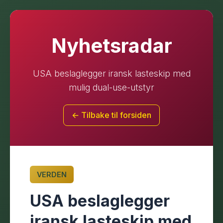
Nyhetsradar
USA beslaglegger iransk lasteskip med
mulig dual-use-utstyr
← Tilbake til forsiden
VERDEN
USA beslaglegger
iransk lasteskip med