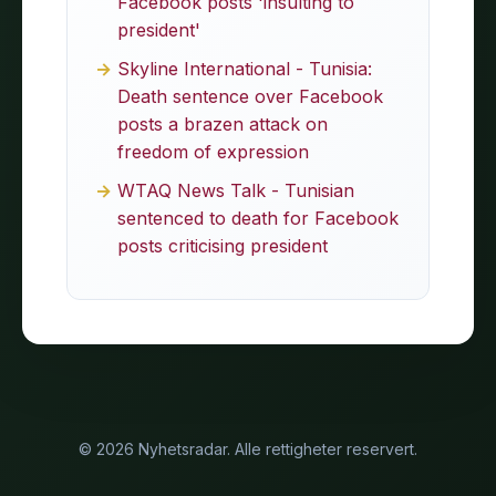
Facebook posts 'insulting to
president'
Skyline International - Tunisia:
Death sentence over Facebook
posts a brazen attack on
freedom of expression
WTAQ News Talk - Tunisian
sentenced to death for Facebook
posts criticising president
© 2026 Nyhetsradar. Alle rettigheter reservert.