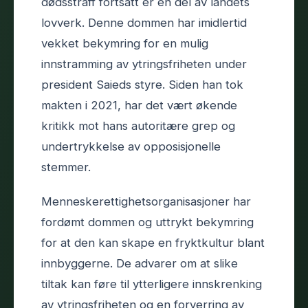
dødsstraff fortsatt er en del av landets
lovverk. Denne dommen har imidlertid
vekket bekymring for en mulig
innstramming av ytringsfriheten under
president Saieds styre. Siden han tok
makten i 2021, har det vært økende
kritikk mot hans autoritære grep og
undertrykkelse av opposisjonelle
stemmer.
Menneskerettighetsorganisasjoner har
fordømt dommen og uttrykt bekymring
for at den kan skape en fryktkultur blant
innbyggerne. De advarer om at slike
tiltak kan føre til ytterligere innskrenking
av ytringsfriheten og en forverring av