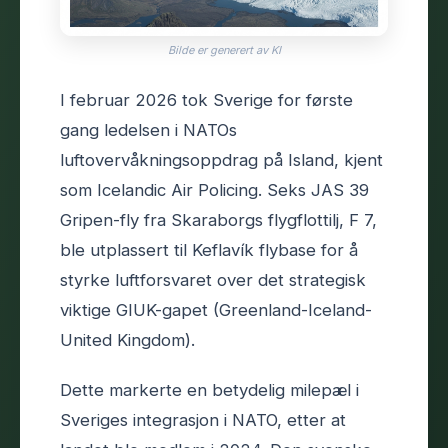
Bilde er generert av KI
I februar 2026 tok Sverige for første
gang ledelsen i NATOs
luftovervåkningsoppdrag på Island, kjent
som Icelandic Air Policing. Seks JAS 39
Gripen-fly fra Skaraborgs flygflottilj, F 7,
ble utplassert til Keflavík flybase for å
styrke luftforsvaret over det strategisk
viktige GIUK-gapet (Greenland-Iceland-
United Kingdom).
Dette markerte en betydelig milepæl i
Sveriges integrasjon i NATO, etter at