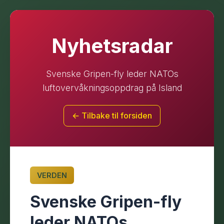
Nyhetsradar
Svenske Gripen-fly leder NATOs
luftovervåkningsoppdrag på Island
← Tilbake til forsiden
VERDEN
Svenske Gripen-fly
leder NATOs