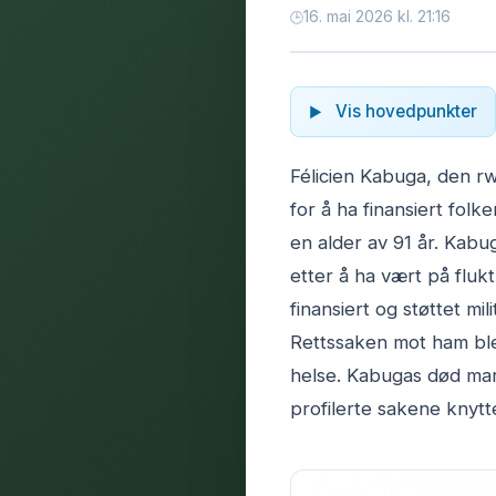
16. mai 2026 kl. 21:16
Vis hovedpunkter
Félicien Kabuga, den r
for å ha finansiert folk
en alder av 91 år. Kabug
etter å ha vært på flukt 
finansiert og støttet m
Rettssaken mot ham bl
helse. Kabugas død mar
profilerte sakene knytt