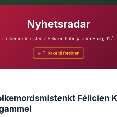
Nyhetsradar
k folkemordsmistenkt Félicien Kabuga dør i Haag, 91 å
← Tilbake til forsiden
lkemordsmistenkt Félicien K
r gammel