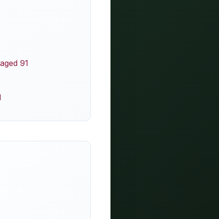
 aged 91
1