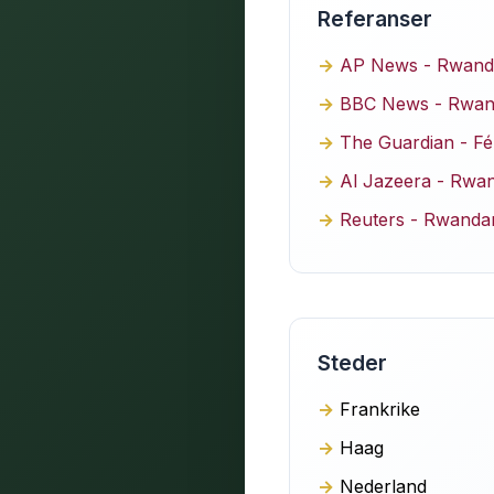
Referanser
AP News - Rwanda
BBC News - Rwanda
The Guardian - Fé
Al Jazeera - Rwan
Reuters - Rwandan
Steder
Frankrike
Haag
Nederland