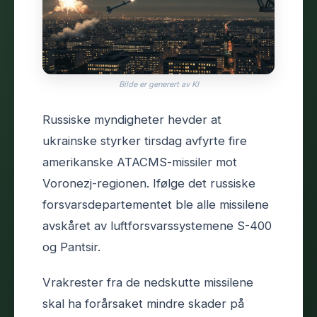
Bilde er generert av KI
Russiske myndigheter hevder at
ukrainske styrker tirsdag avfyrte fire
amerikanske ATACMS-missiler mot
Voronezj-regionen. Ifølge det russiske
forsvarsdepartementet ble alle missilene
avskåret av luftforsvarssystemene S-400
og Pantsir.
Vrakrester fra de nedskutte missilene
skal ha forårsaket mindre skader på