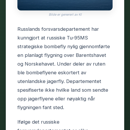
Bilde er generert av KI
Russlands forsvarsdepartement har
kunngjort at russiske Tu-95MS
strategiske bombefly nylig gjennomførte
en planlagt flygning over Barentshavet
og Norskehavet. Under deler av ruten
ble bombeflyene eskortert av
utenlandske jagerfly. Departementet
spesifiserte ikke hvilke land som sendte
opp jagerflyene eller nøyaktig når
flygningen fant sted.
Ifølge det russiske