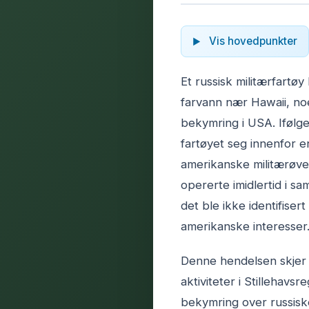
Vis hovedpunkter
Et russisk militærfartøy 
farvann nær Hawaii, n
bekymring i USA. Ifølg
fartøyet seg innenfor e
amerikanske militærøvel
opererte imidlertid i sa
det ble ikke identifise
amerikanske interesser
Denne hendelsen skjer m
aktiviteter i Stillehav
bekymring over russiske