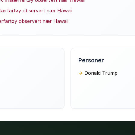
sk militærfartøy observert nær Hawaii
itærfartøy observert nær Hawaii
tærfartøy observert nær Hawaii
Personer
Donald Trump