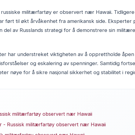
 russiske militærfartøy er observert nær Hawaii. Tidliger
r ført til økt årvåkenhet fra amerikansk side. Eksperter 
del av Russlands strategi for å demonstrere sin militære
er har understreket viktigheten av å opprettholde åpe
sforståelser og eskalering av spenninger. Samtidig fort
eter nøye for å sikre nasjonal sikkerhet og stabilitet i reg
sisk militærfartøy observert nær Hawaii
- Russisk militærfartøy observert nær Hawaii