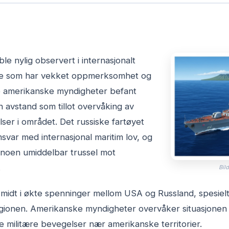
ble nylig observert i internasjonalt
oe som har vekket oppmerksomhet og
e amerikanske myndigheter befant
n avstand som tillot overvåking av
ser i området. Det russiske fartøyet
msvar med internasjonal maritim lov, og
rt noen umiddelbar trussel mot
.
Bild
idt i økte spenninger mellom USA og Russland, spesielt 
sregionen. Amerikanske myndigheter overvåker situasjonen
 militære bevegelser nær amerikanske territorier.