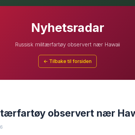
Nyhetsradar
Russisk militærfartøy observert nær Hawaii
← Tilbake til forsiden
itærfartøy observert nær Ha
16