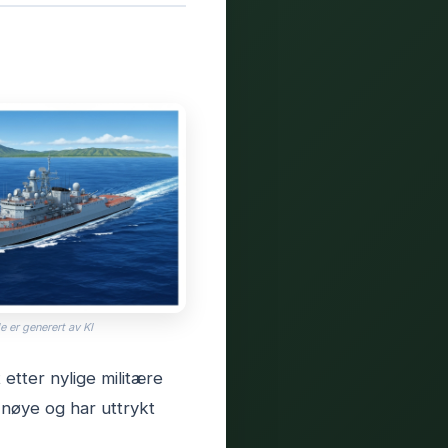
e er generert av KI
etter nylige militære
 nøye og har uttrykt