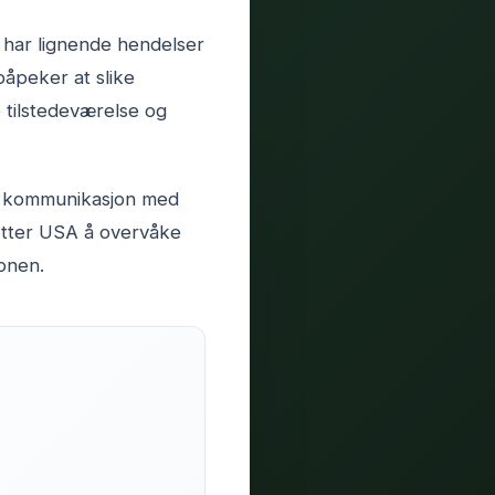
e har lignende hendelser
påpeker at slike
 tilstedeværelse og
n kommunikasjon med
setter USA å overvåke
ionen.