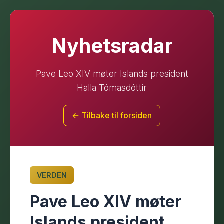
Nyhetsradar
Pave Leo XIV møter Islands president
Halla Tómasdóttir
← Tilbake til forsiden
VERDEN
Pave Leo XIV møter
Islands president