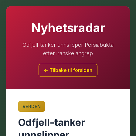
Nyhetsradar
Odfjell-tanker unnslipper Persiabukta
etter iranske angrep
← Tilbake til forsiden
VERDEN
Odfjell-tanker
unnslipper