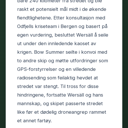
bare 240 kilometer fra stredet og ble
raskt et potensielt mål midt i de økende
fiendtlighetene. Etter konsultasjon med
Odfjells kriseteam i Bergen og basert på
egen vurdering, besluttet Wersäll å seile
ut under den innledende kaoset av
krigen. Bow Summer seilte i konvoi med
to andre skip og møtte utfordringer som
GPS-forstyrrelser og en villedende
radiosending som feilaktig hevdet at
stredet var stengt. Til tross for disse
hindringene, fortsatte Wersäll og hans
mannskap, og skipet passerte stredet
like før et dødelig droneangrep rammet
et annet fartøy.