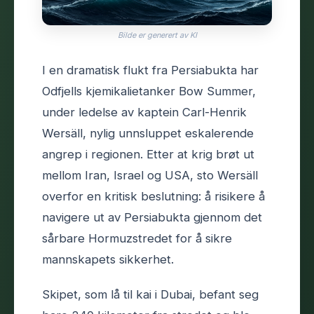
Bilde er generert av KI
I en dramatisk flukt fra Persiabukta har
Odfjells kjemikalietanker Bow Summer,
under ledelse av kaptein Carl-Henrik
Wersäll, nylig unnsluppet eskalerende
angrep i regionen. Etter at krig brøt ut
mellom Iran, Israel og USA, sto Wersäll
overfor en kritisk beslutning: å risikere å
navigere ut av Persiabukta gjennom det
sårbare Hormuzstredet for å sikre
mannskapets sikkerhet.
Skipet, som lå til kai i Dubai, befant seg