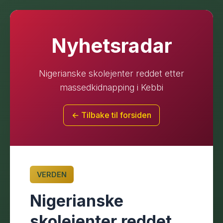
Nyhetsradar
Nigerianske skolejenter reddet etter
massedkidnapping i Kebbi
← Tilbake til forsiden
VERDEN
Nigerianske
skolejenter reddet