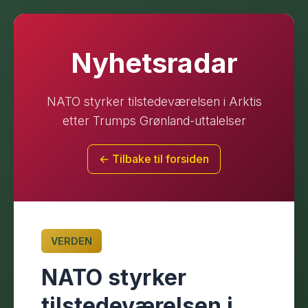
Nyhetsradar
NATO styrker tilstedeværelsen i Arktis
etter Trumps Grønland-uttalelser
← Tilbake til forsiden
VERDEN
NATO styrker
tilstedeværelsen i