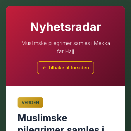
Nyhetsradar
Muslimske pilegrimer samles i Mekka
før Hajj
← Tilbake til forsiden
VERDEN
Muslimske
pilegrimer samles i