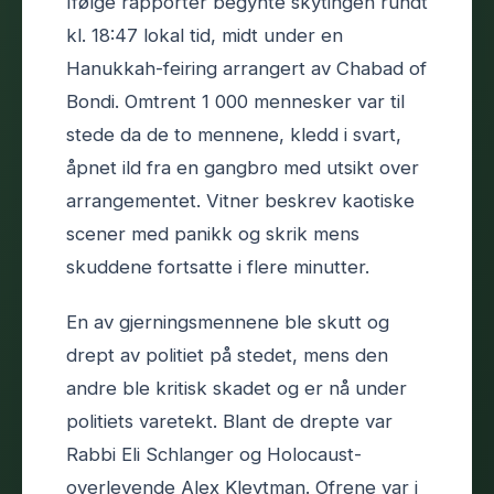
Ifølge rapporter begynte skytingen rundt
kl. 18:47 lokal tid, midt under en
Hanukkah-feiring arrangert av Chabad of
Bondi. Omtrent 1 000 mennesker var til
stede da de to mennene, kledd i svart,
åpnet ild fra en gangbro med utsikt over
arrangementet. Vitner beskrev kaotiske
scener med panikk og skrik mens
skuddene fortsatte i flere minutter.
En av gjerningsmennene ble skutt og
drept av politiet på stedet, mens den
andre ble kritisk skadet og er nå under
politiets varetekt. Blant de drepte var
Rabbi Eli Schlanger og Holocaust-
overlevende Alex Kleytman. Ofrene var i