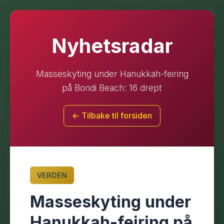
Nyhetsradar
Masseskyting under Hanukkah-feiring
på Bondi Beach: 16 drept
← Tilbake til forsiden
VERDEN
Masseskyting under
Hanukkah-feiring på