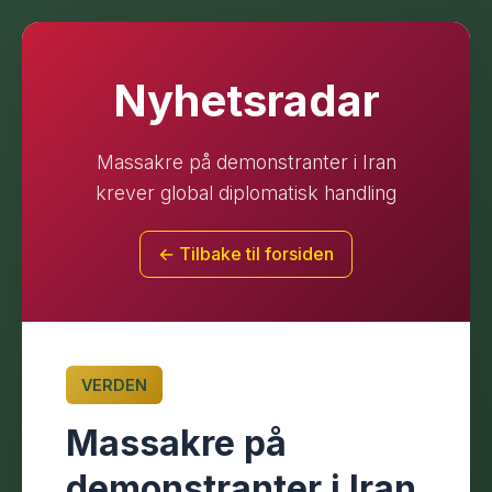
Nyhetsradar
Massakre på demonstranter i Iran
krever global diplomatisk handling
← Tilbake til forsiden
VERDEN
Massakre på
demonstranter i Iran