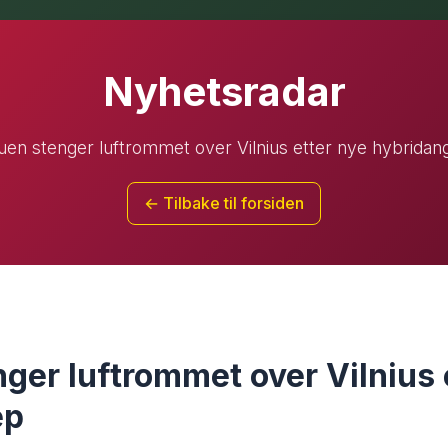
Nyhetsradar
auen stenger luftrommet over Vilnius etter nye hybridan
← Tilbake til forsiden
nger luftrommet over Vilnius 
ep