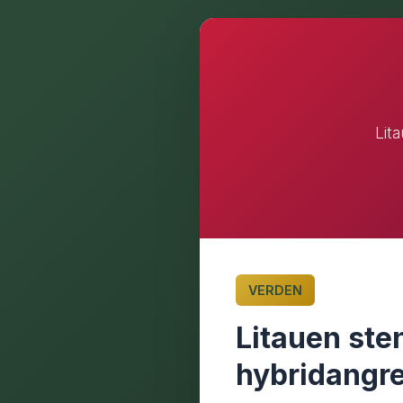
Lit
VERDEN
Litauen ste
hybridangr