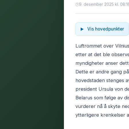
9. desember 2025 kl. 08:1
Vis hovedpunkter
Luftrommet over Vilnius
etter at det ble observe
myndigheter anser dett
Dette er andre gang på 
hovedstaden stenges a
president Ursula von d
Belarus som følge av d
vurderer nå å skyte ned
ytterligere krenkelser a