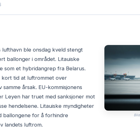
6
 lufthavn ble onsdag kveld stengt
rt ballonger i området. Litauiske
e som et hybridangrep fra Belarus.
kort tid at luftrommet over
v samme årsak. EU-kommisjonens
er Leyen har truet med sanksjoner mot
isse hendelsene. Litauiske myndigheter
 ballongene for å forhindre
Bild
v landets luftrom.