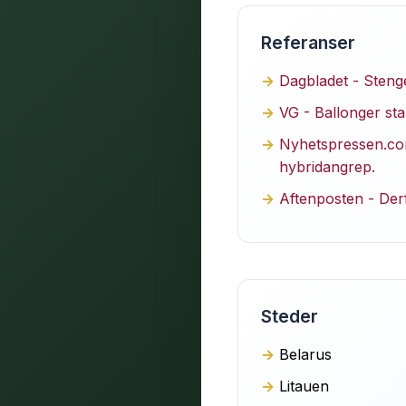
Referanser
Dagbladet - Stenge
VG - Ballonger stan
Nyhetspressen.com 
hybridangrep.
Aftenposten - Derf
Steder
Belarus
Litauen