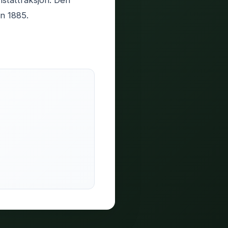
istattraksjon. Den
en 1885.