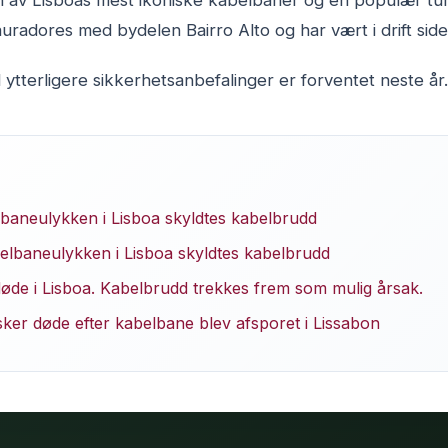
n av Lisboas mest ikoniske kabelbaner og en populær tur
uradores med bydelen Bairro Alto og har vært i drift sid
ytterligere sikkerhetsanbefalinger er forventet neste år.
lbaneulykken i Lisboa skyldtes kabelbrudd
elbaneulykken i Lisboa skyldtes kabelbrudd
døde i Lisboa. Kabelbrudd trekkes frem som mulig årsak.
ker døde efter kabelbane blev afsporet i Lissabon