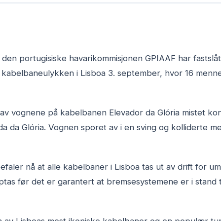
v den portugisiske havarikommisjonen GPIAAF har fastslåt
e kabelbaneulykken i Lisboa 3. september, hvor 16 mennes
av vognene på kabelbanen Elevador da Glória mistet kon
a da Glória. Vognen sporet av i en sving og kolliderte m
aler nå at alle kabelbaner i Lisboa tas ut av drift for u
ptas før det er garantert at bremsesystemene er i stand t