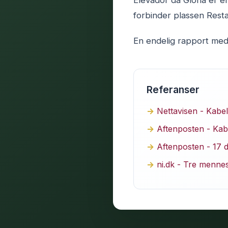
Elevador da Glória er e
forbinder plassen Resta
En endelig rapport med 
Referanser
Nettavisen - Kabe
Aftenposten - Kab
Aftenposten - 17 
ni.dk - Tre mennes