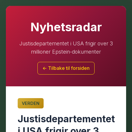
Nyhetsradar
Justisdepartementet i USA frigir over 3
millioner Epstein-dokumenter
← Tilbake til forsiden
VERDEN
Justisdepartementet
i USA frigir over 3