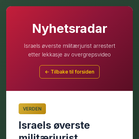
Nyhetsradar
Israels øverste militærjurist arrestert
etter lekkasje av overgrepsvideo
← Tilbake til forsiden
VERDEN
Israels øverste
militærjurist