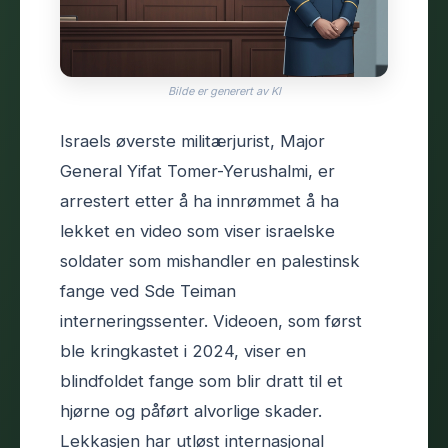
Bilde er generert av KI
Israels øverste militærjurist, Major
General Yifat Tomer-Yerushalmi, er
arrestert etter å ha innrømmet å ha
lekket en video som viser israelske
soldater som mishandler en palestinsk
fange ved Sde Teiman
interneringssenter. Videoen, som først
ble kringkastet i 2024, viser en
blindfoldet fange som blir dratt til et
hjørne og påført alvorlige skader.
Lekkasjen har utløst internasjonal