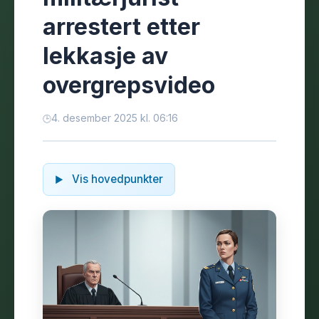
arrestert etter
lekkasje av
overgrepsvideo
4. desember 2025 kl. 06:16
Vis hovedpunkter