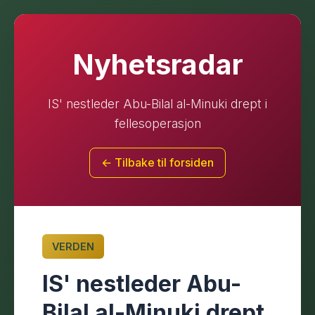
Nyhetsradar
IS' nestleder Abu-Bilal al-Minuki drept i
fellesoperasjon
← Tilbake til forsiden
VERDEN
IS' nestleder Abu-
Bilal al-Minuki drept