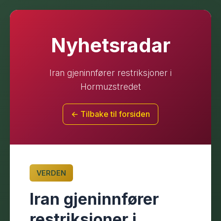
Nyhetsradar
Iran gjeninnfører restriksjoner i
Hormuzstredet
← Tilbake til forsiden
VERDEN
Iran gjeninnfører
restriksjoner i