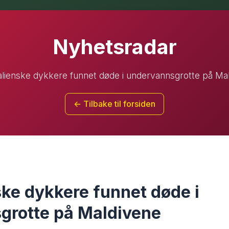
Nyhetsradar
alienske dykkere funnet døde i undervannsgrotte på Ma
← Tilbake til forsiden
ske dykkere funnet døde i
grotte på Maldivene