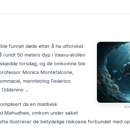
ble funnet døde etter å ha utforsket
 rundt 50 meters dyp i Vaavu-atollen
 skjedde torsdag, og de omkomne ble
giprofessor Monica Montefalcone,
Sommacal, marinbiolog Federico
l Oddenino ...
omplisert da en maldivisk
Bild
ed Mahudhee, omkom under søket
tte illustrerer de betydelige risikoene forbundet med op