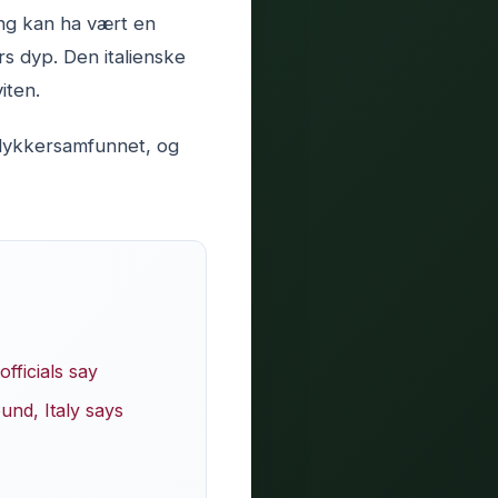
ing kan ha vært en
rs dyp. Den italienske
iten.
 dykkersamfunnet, og
fficials say
und, Italy says