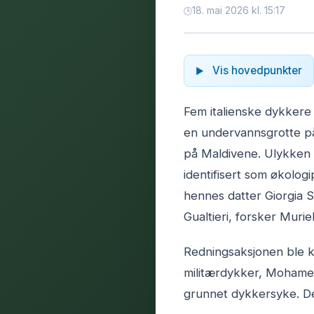
18. mai 2026 kl. 15:17
Vis hovedpunkter
Fem italienske dykkere 
en undervannsgrotte på
på Maldivene. Ulykken
identifisert som økolo
hennes datter Giorgia 
Gualtieri, forsker Murie
Redningsaksjonen ble k
militærdykker, Moham
grunnet dykkersyke. De