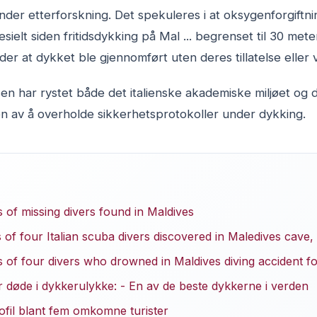
 under etterforskning. Det spekuleres i at oksygenforgiftn
ielt siden fritidsdykking på Mal ... begrenset til 30 mete
der at dykket ble gjennomført uten deres tillatelse eller v
en har rystet både det italienske akademiske miljøet og
en av å overholde sikkerhetsprotokoller under dykking.
 of missing divers found in Maldives
of four Italian scuba divers discovered in Maledives cave, o
of four divers who drowned in Maldives diving accident fo
r døde i dykkerulykke: - En av de beste dykkerne i verden
ofil blant fem omkomne turister