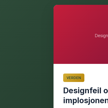
Design
VERDEN
Designfeil 
implosjonen