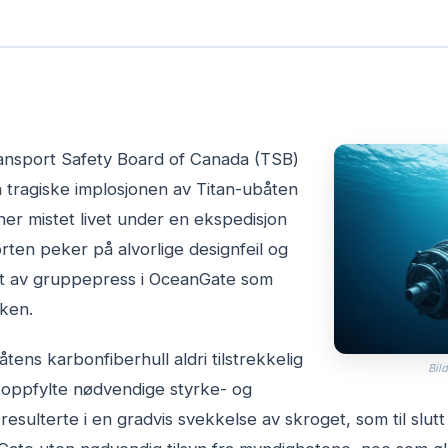
ransport Safety Board of Canada (TSB)
n tragiske implosjonen av Titan-ubåten
er mistet livet under en ekspedisjon
orten peker på alvorlige designfeil og
et av gruppepress i OceanGate som
kken.
tens karbonfiberhull aldri tilstrekkelig
Bild
et oppfylte nødvendige styrke- og
esulterte i en gradvis svekkelse av skroget, som til slutt 