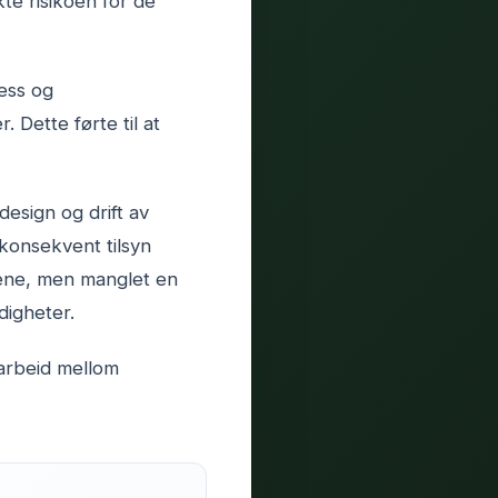
te risikoen for de
ess og
. Dette førte til at
design og drift av
konsekvent tilsyn
nene, men manglet en
digheter.
arbeid mellom