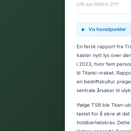
19. juni 2026 kl. 21:17
Vis hovedpunkter
En fersk rapport fra T
kaster nytt lys over de
i 2023, hvor fem person
til Titanic-vraket. Rapp
en bedriftskultur preg
sentrale årsaker til uly
Ifølge TSB ble Titan-ubå
testet for å sikre at d
holdbarhetskrav. Dette r