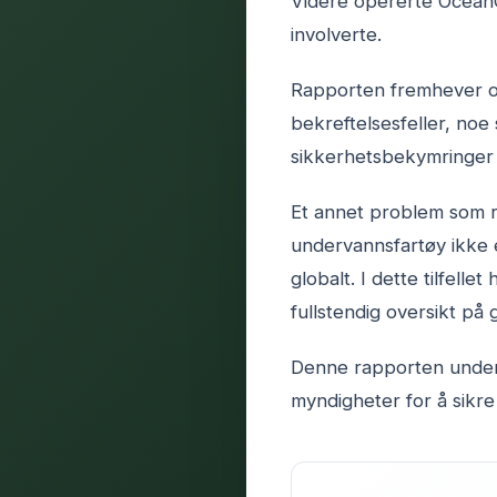
Videre opererte OceanG
involverte.
Rapporten fremhever og
bekreftelsesfeller, noe s
sikkerhetsbekymringer b
Et annet problem som ra
undervannsfartøy ikke 
globalt. I dette tilfel
fullstendig oversikt på
Denne rapporten under
myndigheter for å sikre