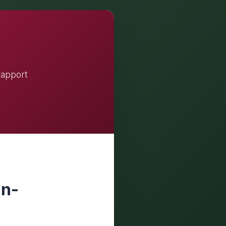
rapport
an-