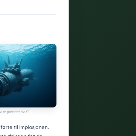
e er generert av KI
førte til implosjonen.