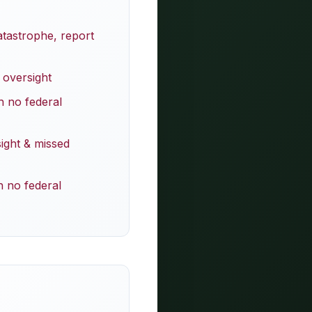
atastrophe, report
 oversight
h no federal
sight & missed
h no federal