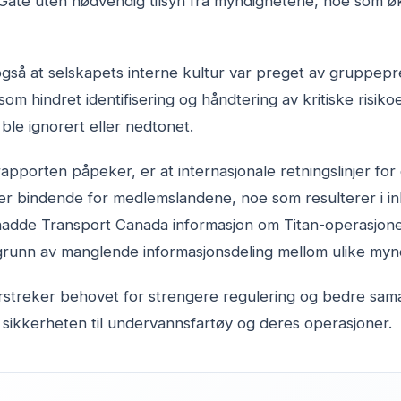
ate uten nødvendig tilsyn fra myndighetene, noe som øk
så at selskapets interne kultur var preget av gruppepr
om hindret identifisering og håndtering av kritiske risikoer
le ignorert eller nedtonet.
pporten påpeker, er at internasjonale retningslinjer for 
er bindende for medlemslandene, noe som resulterer i in
let hadde Transport Canada informasjon om Titan-operasjo
 grunn av manglende informasjonsdeling mellom ulike myn
streker behovet for strengere regulering og bedre sam
 sikkerheten til undervannsfartøy og deres operasjoner.