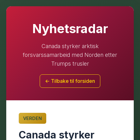
Nyhetsradar
Canada styrker arktisk
forsvarssamarbeid med Norden etter
Trumps trusler
← Tilbake til forsiden
VERDEN
Canada styrker