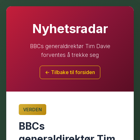
Nyhetsradar
BBCs generaldirektør Tim Davie
forventes å trekke seg
← Tilbake til forsiden
VERDEN
BBCs
generaldirektør Tim