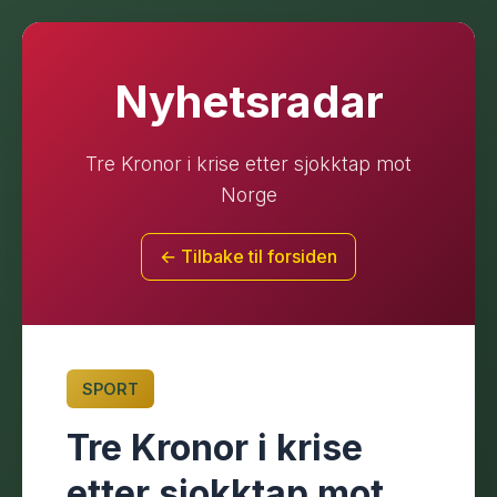
Nyhetsradar
Tre Kronor i krise etter sjokktap mot
Norge
← Tilbake til forsiden
SPORT
Tre Kronor i krise
etter sjokktap mot