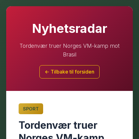
Nyhetsradar
Tordenvær truer Norges VM-kamp mot
Brasil
← Tilbake til forsiden
SPORT
Tordenvær truer
Norges VM-kamp