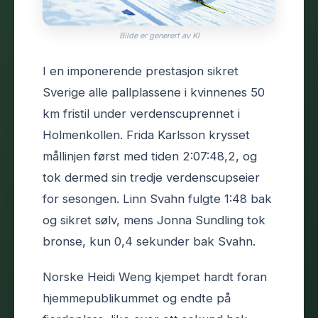
Bilde er generert av KI
I en imponerende prestasjon sikret
Sverige alle pallplassene i kvinnenes 50
km fristil under verdenscuprennet i
Holmenkollen. Frida Karlsson krysset
mållinjen først med tiden 2:07:48,2, og
tok dermed sin tredje verdenscupseier
for sesongen. Linn Svahn fulgte 1:48 bak
og sikret sølv, mens Jonna Sundling tok
bronse, kun 0,4 sekunder bak Svahn.
Norske Heidi Weng kjempet hardt foran
hjemmepublikummet og endte på