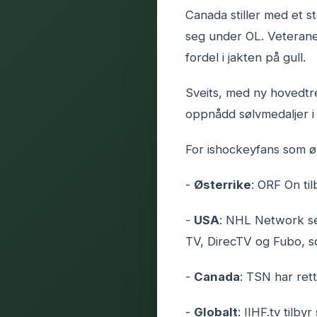
Canada stiller med et s
seg under OL. Veteranen
fordel i jakten på gull.
Sveits, med ny hovedtr
oppnådd sølvmedaljer i 
For ishockeyfans som øn
-
Østerrike
: ORF On ti
-
USA
: NHL Network se
TV, DirecTV og Fubo, so
-
Canada
: TSN har ret
-
Globalt
: IIHF.tv tilby