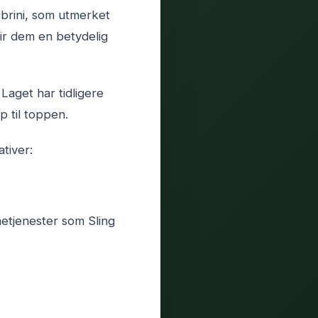
ebrini, som utmerket
ir dem en betydelig
aget har tidligere
p til toppen.
tiver:
etjenester som Sling