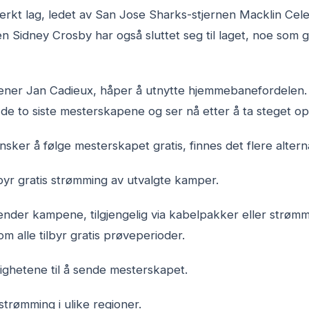
terkt lag, ledet av San Jose Sharks-stjernen Macklin Cel
 Sidney Crosby har også sluttet seg til laget, noe som g
ener Jan Cadieux, håper å utnytte hjemmebanefordelen. L
de to siste mesterskapene og ser nå etter å ta steget op
sker å følge mesterskapet gratis, finnes det flere alterna
lbyr gratis strømming av utvalgte kamper.
nder kampene, tilgjengelig via kabelpakker eller strømm
m alle tilbyr gratis prøveperioder.
tighetene til å sende mesterskapet.
r strømming i ulike regioner.