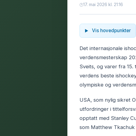
17. mai 2026 kl. 21:16
Vis hovedpunkter
Det internasjonale isho
verdensmesterskap 2026
Sveits, og varer fra 15. 
verdens beste ishockey
olympiske og verdensm
USA, som nylig sikret O
utfordringer i tittelfor
opptatt med Stanley Cup-
som Matthew Tkachuk ti