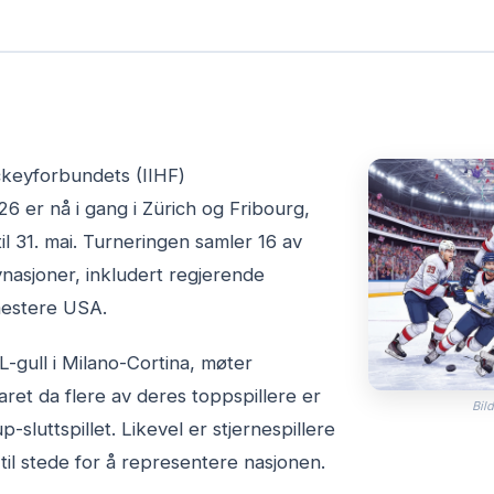
ckeyforbundets (IIHF)
 er nå i gang i Zürich og Fribourg,
til 31. mai. Turneringen samler 16 av
nasjoner, inkludert regjerende
estere USA.
L-gull i Milano-Cortina, møter
svaret da flere av deres toppspillere er
Bild
sluttspillet. Likevel er stjernespillere
l stede for å representere nasjonen.