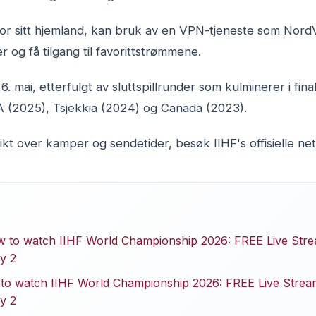
for sitt hjemland, kan bruk av en VPN-tjeneste som No
r og få tilgang til favorittstrømmene.
6. mai, etterfulgt av sluttspillrunder som kulminerer i fina
 (2025), Tsjekkia (2024) og Canada (2023).
ikt over kamper og sendetider, besøk IIHF's offisielle net
w to watch IIHF World Championship 2026: FREE Live Str
y 2
to watch IIHF World Championship 2026: FREE Live Strea
y 2