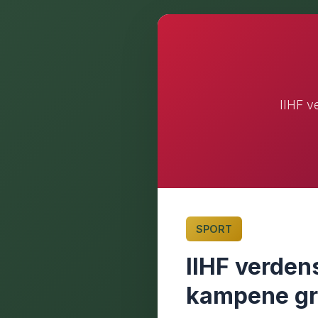
IIHF v
SPORT
IIHF verden
kampene gr