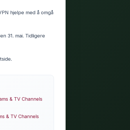
rdVPN hjelpe med å omgå
len 31. mai. Tidligere
tside.
eams & TV Channels
ms & TV Channels